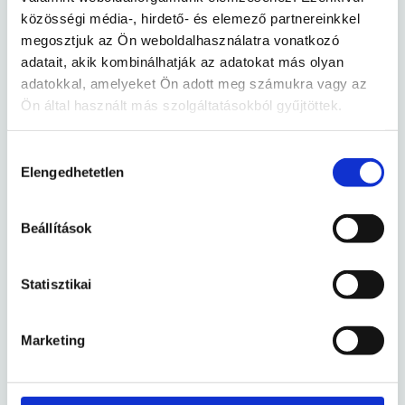
közösségi média-, hirdető- és elemező partnereinkkel
Kutatás: a megbízható vénavédelem
megosztjuk az Ön weboldalhasználatra vonatkozó
adatait, akik kombinálhatják az adatokat más olyan
adatokkal, amelyeket Ön adott meg számukra vagy az
Ön által használt más szolgáltatásokból gyűjtöttek.
Hozzájárulás
Elengedhetetlen
kiválasztása
Kutatás: javasolt diozmin adagolás
Beállítások
Statisztikai
Marketing