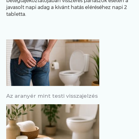
betegtájékoztatójában visszeres panaszok esetén a
javasolt napi adag a kívánt hatás eléréséhez napi 2
tabletta.
Az aranyér mint testi visszajelzés