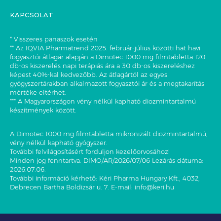
KAPCSOLAT
* Visszeres panaszok esetén
** Az IQVIA Pharmatrend 2025. február-július közötti hat havi
fogyasztói átlagár alapján a Dimotec 1000 mg filmtabletta 120
db-os kiszerelés napi terápiás ára a 30 db-os kiszereléshez
képest 40%-kal kedvezőbb. Az átlagártól az egyes
gyógyszertárakban alkalmazott fogyasztói ár és a megtakarítás
mértéke eltérhet.
*** A Magyarországon vény nélkül kapható diozmintartalmú
készítmények között.
A Dimotec 1000 mg filmtabletta mikronizált diozmintartalmú,
vény nélkül kapható gyógyszer.
További felvilágosításért forduljon kezelőorvosához!
Minden jog fenntartva. DIMO/AR/2026/07/06 Lezárás dátuma:
2026.07.06.
További információ kérhető: Kéri Pharma Hungary Kft., 4032,
Debrecen Bartha Boldizsár u. 7. E-mail:
info@keri.hu