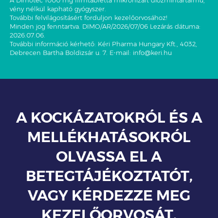
vény nélkül kapható gyógyszer.
További felvilágosításért forduljon kezelőorvosához!
Minden jog fenntartva. DIMO/AR/2026/07/06 Lezárás dátuma:
2026.07.06.
További információ kérhető: Kéri Pharma Hungary Kft., 4032,
Debrecen Bartha Boldizsár u. 7. E-mail:
info@keri.hu
A KOCKÁZATOKRÓL ÉS A
MELLÉKHATÁSOKRÓL
OLVASSA EL A
BETEGTÁJÉKOZTATÓT,
VAGY KÉRDEZZE MEG
KEZELŐORVOSÁT,