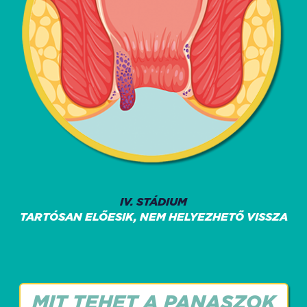
IV. STÁDIUM
TARTÓSAN ELŐESIK, NEM HELYEZHETŐ VISSZA
MIT TEHET A PANASZOK