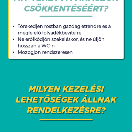
CSÖKKENTÉSÉÉRT?
Törekedjen rostban gazdag étrendre és a
megfelelő folyadékbevitelre
Ne erőlködjön székeléskor, és ne üljön
hosszan a WC-n
Mozogjon rendszeresen
MILYEN KEZELÉSI
LEHETŐSÉGEK ÁLLNAK
RENDELKEZÉSRE?