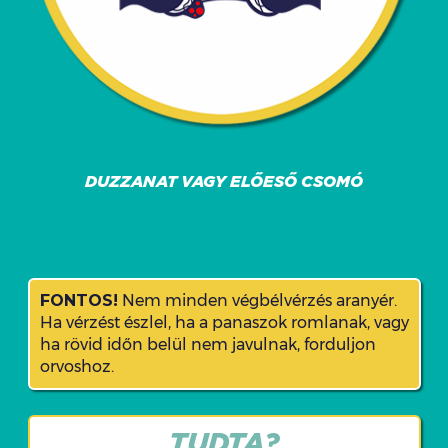
DUZZANAT VAGY ELŐESŐ CSOMÓ
FONTOS!
Nem minden végbélvérzés aranyér.
Ha vérzést észlel, ha a panaszok romlanak, vagy
ha rövid időn belül nem javulnak, forduljon
orvoshoz.
TUDTA?