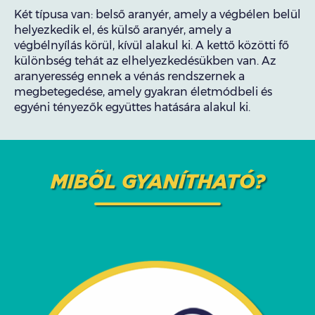
Két típusa van: belső aranyér, amely a végbélen belül
helyezkedik el, és külső aranyér, amely a
végbélnyílás körül, kívül alakul ki. A kettő közötti fő
különbség tehát az elhelyezkedésükben van. Az
aranyeresség ennek a vénás rendszernek a
megbetegedése, amely gyakran életmódbeli és
egyéni tényezők együttes hatására alakul ki.
MIBŐL GYANÍTHATÓ?