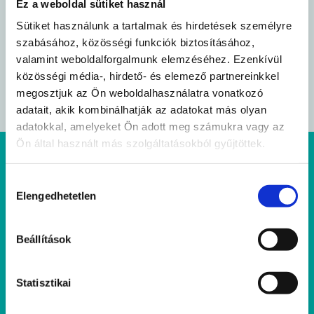
Ez a weboldal sütiket használ
ROSTSZEGÉNY ÉTREND ÉS
Sütiket használunk a tartalmak és hirdetések személyre
KEVÉS FOLYADÉK
szabásához, közösségi funkciók biztosításához,
valamint weboldalforgalmunk elemzéséhez. Ezenkívül
közösségi média-, hirdető- és elemező partnereinkkel
megosztjuk az Ön weboldalhasználatra vonatkozó
adatait, akik kombinálhatják az adatokat más olyan
adatokkal, amelyeket Ön adott meg számukra vagy az
Ön által használt más szolgáltatásokból gyűjtöttek.
A BELSŐ ARANYÉR
Hozzájárulás
STÁDIUMAI
Elengedhetetlen
kiválasztása
Beállítások
Statisztikai