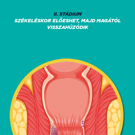
II. STÁDIUM
SZÉKELÉSKOR ELŐESHET, MAJD MAGÁTÓL
VISSZAHÚZÓDIK