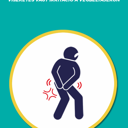
VISZKETÉS VAGY IRRITÁCIÓ A VÉGBÉLTÁJÉKON