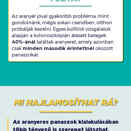
Az aranyér jóval gyakoribb probléma, mint
gondolnánk, mégis sokan csendben, otthon
próbálják kezelni. Egyes külföldi vizsgálatok
alapján a kolonoszkópián átesett betegek
40%-ánál
találtak aranyeret, amely azonban
csak
minden második érintettnél
okozott
panaszokat.
MI HAJLAMOSÍTHAT RÁ?
Az aranyeres panaszok kialakulásában
több tényező is szerepet játszhat.