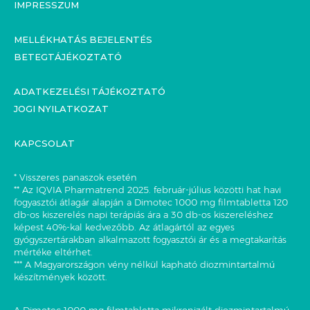
IMPRESSZUM
MELLÉKHATÁS BEJELENTÉS
BETEGTÁJÉKOZTATÓ
ADATKEZELÉSI TÁJÉKOZTATÓ
JOGI NYILATKOZAT
KAPCSOLAT
* Visszeres panaszok esetén
** Az IQVIA Pharmatrend 2025. február-július közötti hat havi
fogyasztói átlagár alapján a Dimotec 1000 mg filmtabletta 120
db-os kiszerelés napi terápiás ára a 30 db-os kiszereléshez
képest 40%-kal kedvezőbb. Az átlagártól az egyes
gyógyszertárakban alkalmazott fogyasztói ár és a megtakarítás
mértéke eltérhet.
*** A Magyarországon vény nélkül kapható diozmintartalmú
készítmények között.
A Dimotec 1000 mg filmtabletta mikronizált diozmintartalmú,