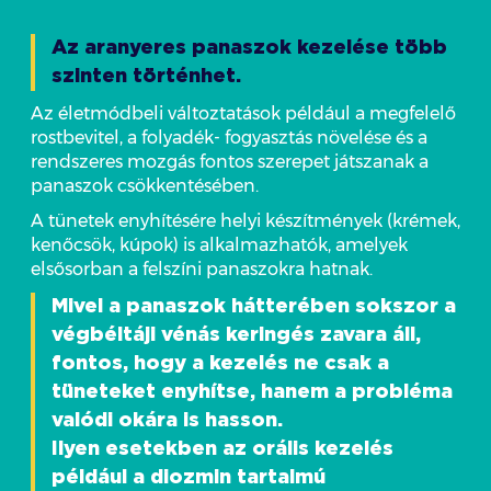
Az aranyeres panaszok kezelése több
szinten történhet.
Az életmódbeli változtatások például a megfelelő
rostbevitel, a folyadék- fogyasztás növelése és a
rendszeres mozgás fontos szerepet játszanak a
panaszok csökkentésében.
A tünetek enyhítésére helyi készítmények (krémek,
kenőcsök, kúpok) is alkalmazhatók, amelyek
elsősorban a felszíni panaszokra hatnak.
Mivel a panaszok hátterében sokszor a
végbéltáji vénás keringés zavara áll,
fontos, hogy a kezelés ne csak a
tüneteket enyhítse, hanem a probléma
valódi okára is hasson.
Ilyen esetekben az orális kezelés
például a diozmin tartalmú