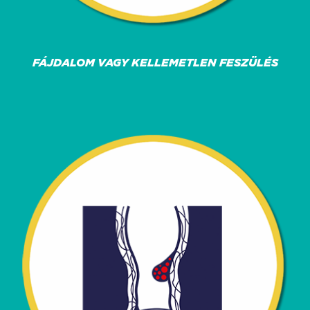
FÁJDALOM VAGY KELLEMETLEN FESZÜLÉS