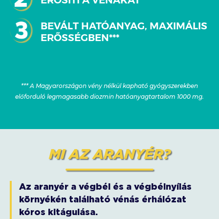
ERŐSÍTI A VÉNÁKAT
BEVÁLT HATÓANYAG, MAXIMÁLIS
ERŐSSÉGBEN***
*** A Magyarországon vény nélkül kapható gyógyszerekben
előforduló legmagasabb diozmin hatóanyagtartalom 1000 mg.
MI AZ ARANYÉR?
Az aranyér a végbél és a végbélnyílás
környékén található vénás érhálózat
kóros kitágulása.