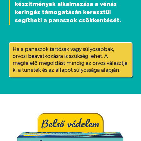
készítmények alkalmazása a vénás
keringés támogatásán keresztül
segítheti a panaszok csökkentését.
Ha a panaszok tartósak vagy súlyosabbak,
orvosi beavatkozásra is szükség lehet. A
megfelelő megoldást mindig az orvos választja
ki a tünetek és az állapot súlyossága alapján.